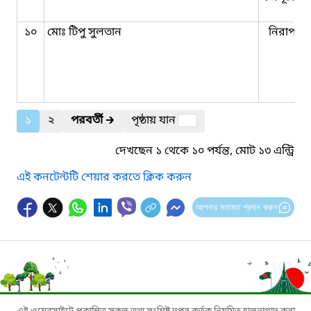
১০
মোঃ টিপু সুলতান
নিরাপত্তা 
১
২
পরবর্তী
🡲
পৃষ্ঠায় যান
দেখছেন ১ থেকে ১০ পর্যন্ত, মোট ১৩ এন্ট্রি
এই কনটেন্টটি শেয়ার করতে ক্লিক করুন
আপনার মতামত প্রদান করুন