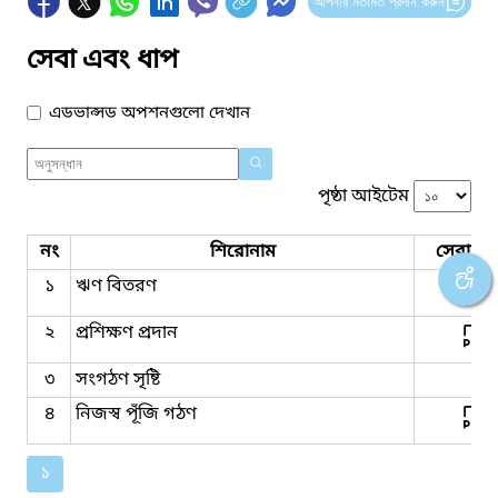
আপনার মতামত প্রদান করুন
সেবা এবং ধাপ
এডভান্সড অপশনগুলো দেখান
পৃষ্ঠা আইটেম
নং
শিরোনাম
সেবার ধ
১
ঋণ বিতরণ
২
প্রশিক্ষণ প্রদান
৩
সংগঠণ সৃষ্টি
৪
নিজস্ব পূঁজি গঠণ
১