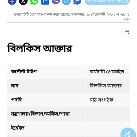
আপনার মতামত প্রদান করুন
কনটেন্টটি শেষ হাল-নাগাদ করা হয়েছে: মঙ্গলবার, ২১ ফেব্রুয়ারী, ২০১২ এ ০৫:২১
PM
বিলকিস আক্তার
কন্টেন্ট টাইপ
কর্মচারী প্রোফাইল
নাম
বিলকিস আক্তার
পদবি
মাঠ সংগঠক
মন্ত্রণালয়/বিভাগ/অফিস/শাখা
ইমেইল