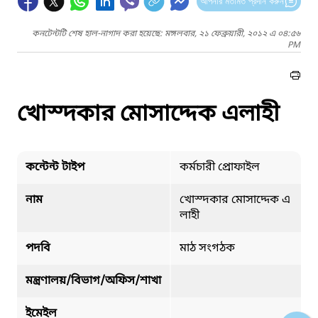
আপনার মতামত প্রদান করুন
কনটেন্টটি শেষ হাল-নাগাদ করা হয়েছে: মঙ্গলবার, ২১ ফেব্রুয়ারী, ২০১২ এ ০৪:৫৬
PM
খোস্দকার মোসাদ্দেক এলাহী
কন্টেন্ট টাইপ
কর্মচারী প্রোফাইল
নাম
খোস্দকার মোসাদ্দেক এ
লাহী
পদবি
মাঠ সংগঠক
মন্ত্রণালয়/বিভাগ/অফিস/শাখা
ইমেইল